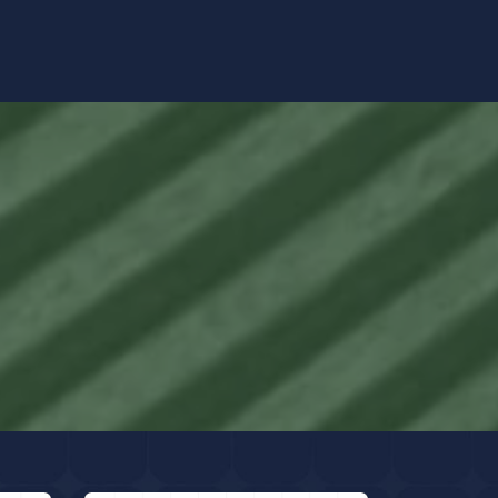
lízanos
¿Quiénes somos?