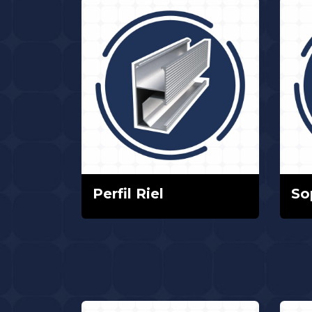
Perfil Riel
So