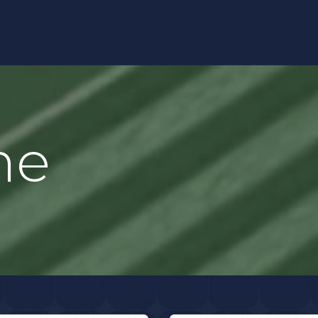
os
Catálogos
Contacto directo
Loca
ne